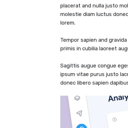
placerat and nulla justo mol
molestie diam luctus done
lorem.
Tempor sapien and gravid
primis in cubilia laoreet a
Sagittis augue congue ege
ipsum vitae purus justo lac
donec libero sapien dapib