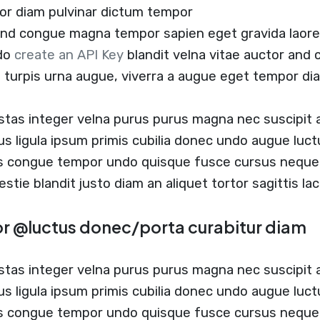
or diam pulvinar dictum tempor
 and congue magna tempor sapien eget gravida laore
ndo
create an API Key
blandit velna vitae auctor an
t turpis urna augue, viverra a augue eget tempor di
stas integer velna purus purus magna nec suscipit
us ligula ipsum primis cubilia donec undo augue luc
us congue tempor undo quisque fusce cursus neque b
estie blandit justo diam an aliquet tortor sagittis l
or @luctus donec/porta curabitur diam
stas integer velna purus purus magna nec suscipit
us ligula ipsum primis cubilia donec undo augue luc
s congue tempor undo quisque fusce cursus neque b