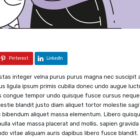
Pinterest
LinkedIn
stas integer velna purus purus magna nec suscipit
us ligula ipsum primis cubilia donec undo augue luc
s congue tempor undo quisque fusce cursus neque b
estie blandit justo diam aliquet tortor molestie sag
c bibendum aliquet massa elementum. Libero quisque
lla vitae massa placerat and mollis, sapien gravida 
do vitae aliquam auris dapibus libero fusce blandit.