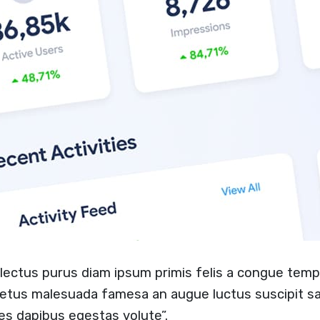
t lectus purus diam ipsum primis felis a congue tem
netus malesuada famesa an augue luctus suscipit 
es dapibus egestas volute”.