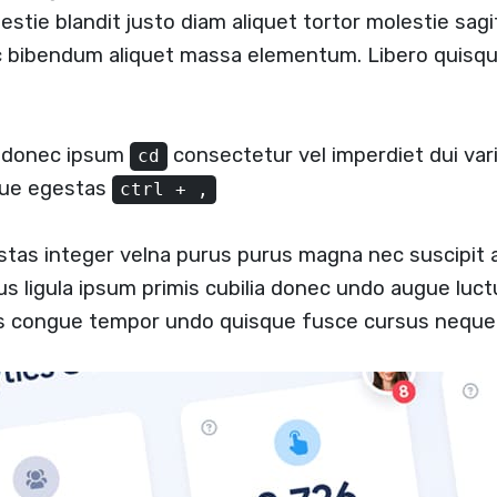
estie blandit justo diam aliquet tortor molestie sag
c bibendum aliquet massa elementum. Libero quisque
a donec ipsum
consectetur vel imperdiet dui vari
cd
ugue egestas
ctrl + ,
stas integer velna purus purus magna nec suscipit
us ligula ipsum primis cubilia donec undo augue luc
us congue tempor undo quisque fusce cursus neque 