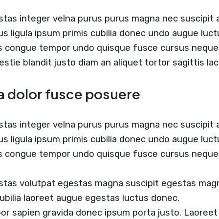
stas integer velna purus purus magna nec suscipit
us ligula ipsum primis cubilia donec undo augue luc
us congue tempor undo quisque fusce cursus neque b
estie blandit justo diam an aliquet tortor sagittis l
a dolor fusce posuere
stas integer velna purus purus magna nec suscipit
us ligula ipsum primis cubilia donec undo augue luc
us congue tempor undo quisque fusce cursus neque 
tas volutpat egestas magna suscipit egestas magna
ubilia laoreet augue egestas luctus donec.
or sapien gravida donec ipsum porta justo. Laoreet 