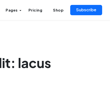
Subscribe
Pages
Pricing
Shop
it: lacus