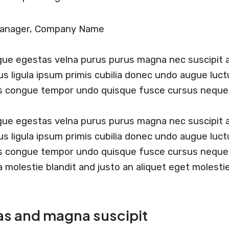
 Manager, Company Name
ugue egestas velna purus purus magna nec suscipit
us ligula ipsum primis cubilia donec undo augue luc
us congue tempor undo quisque fusce cursus neque
ugue egestas velna purus purus magna nec suscipit
us ligula ipsum primis cubilia donec undo augue luc
us congue tempor undo quisque fusce cursus neque
 a molestie blandit and justo an aliquet eget molesti
as and magna suscipit